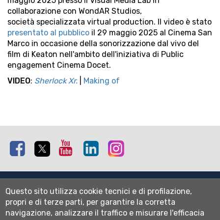
maggio 2025 presso il Visual Media Lab in
collaborazione con WondAR Studios,
società specializzata virtual production. Il video è stato
presentato al pubblico
il 29 maggio 2025 al Cinema San
Marco in occasione della sonorizzazione dal vivo del
film di Keaton nell'ambito dell'iniziativa di Public
engagement Cinema Docet.
VIDEO
:
Sherlock Xr.
|
Making of
Facebook
Twitter
Youtube
Linkedin
Instagram
Mappa del sito
Questo sito utilizza cookie tecnici e di profilazione,
Normativa cookie
propri e di terze parti, per garantire la corretta
Informativa privacy
navigazione, analizzare il traffico e misurare l'efficacia