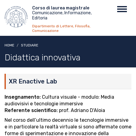
Salta
Menu
Corso di laurea magistrale
Toggl
al
Comunicazione, Informazione,
top
navig
contenuto
Editoria
principale
Dipartimento di Lettere, Filosofia,
Comunicazione
HOME
STUDIARE
Didattica innovativa
XR Enactive Lab
Insegnamento:
Cultura visuale - modulo: Media
audiovisivi e tecnologie immersive
Referente scientifico:
prof. Adriano D'Aloia
Nel corso dell’ultimo decennio le tecnologie immersive
e in particolare la realtà virtuale si sono affermate come
forme di sperimentazione e innovazione della